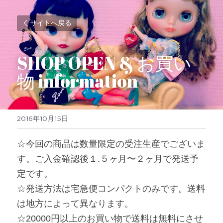
サイトへ戻る
SHOP OPEN & お買い
物 information
2016年10月15日
☆今回の商品は数量限定の受注生産でございま
す。ご入金確認後１.５ヶ月〜２ヶ月で発送予
定です。
☆発送方法は宅急便コンパクトのみです。送料
は地方によって異なります。
☆20000円以上のお買い物で送料は無料にさせ